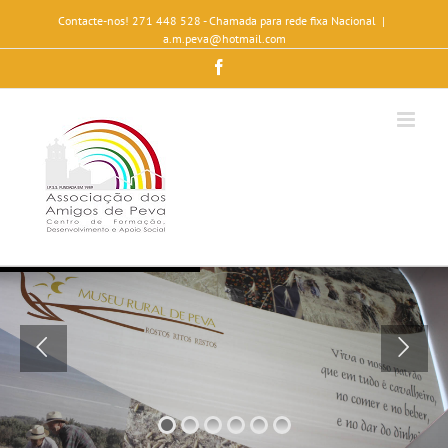
Contacte-nos! 271 448 528 - Chamada para rede fixa Nacional
|
a.m.peva@hotmail.com
Facebook