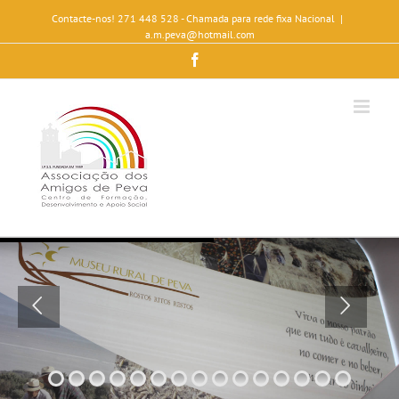
Contacte-nos! 271 448 528 - Chamada para rede fixa Nacional
|
a.m.peva@hotmail.com
Facebook