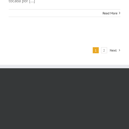
tocada por [...]
Read More
1
2
Next