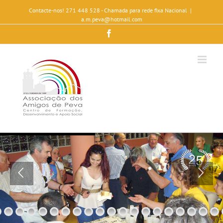
Contacte-nos! 271 448 528 - Chamada para rede fixa Nacional
|
a.m.peva@hotmail.com
Facebook