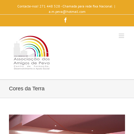
Contacte-nos! 271 448 528 - Chamada para rede fixa Nacional
|
a.m.peva@hotmail.com
Facebook
Cores da Terra
View
Larger
Image