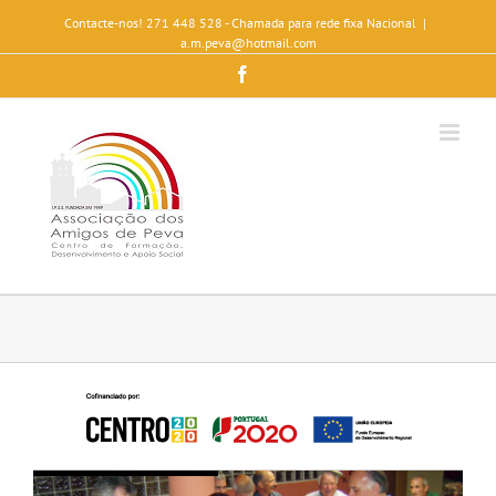
Contacte-nos! 271 448 528 - Chamada para rede fixa Nacional
|
a.m.peva@hotmail.com
Facebook