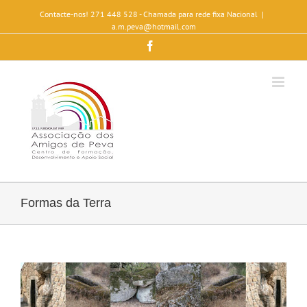
Contacte-nos! 271 448 528 - Chamada para rede fixa Nacional
|
a.m.peva@hotmail.com
Facebook
Formas da Terra
View
Larger
Image