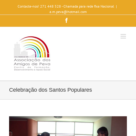
Contacte-nos! 271 448 528 - Chamada para rede fixa Nacional
|
a.m.peva@hotmail.com
Facebook
Celebração dos Santos Populares
View
Larger
Image