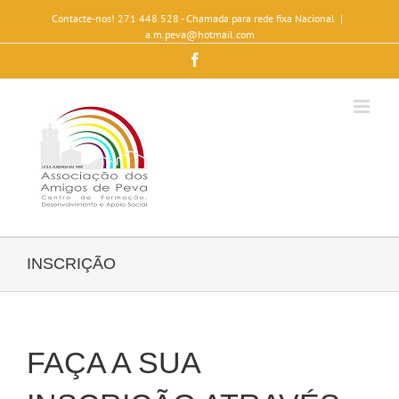
Contacte-nos! 271 448 528 - Chamada para rede fixa Nacional
|
a.m.peva@hotmail.com
Facebook
INSCRIÇÃO
FAÇA A SUA