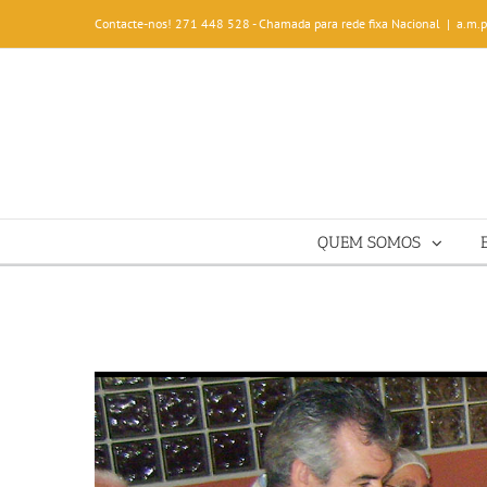
Contacte-nos! 271 448 528 - Chamada para rede fixa Nacional
|
a.m.
QUEM SOMOS